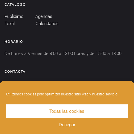
CATÁLOGO
Publidimo
Agendas
Textil
Calendarios
HORARIO
De Lunes a Viernes de 8:00 a 13:00 horas y de 15:00 a 18:00
CONTACTA
info@publidimo.com
Tel.
934 281 750
Utilizamos cookies para optimizar nuestro sitio web y nuestro servicio.
Todas las cookies
DISEÑADO POR
INDIANWEBS
.
AVISO LEGAL
POLÍTICA DE PRIVACIDAD
Denegar
POLÍTICA DE COOKIES