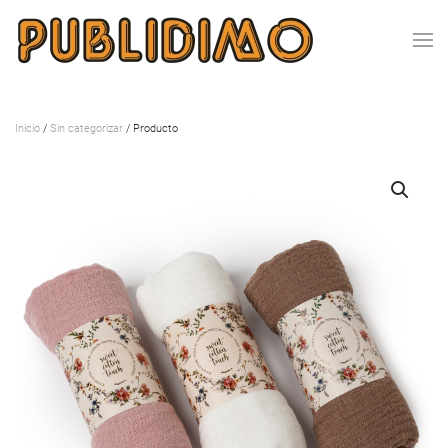
Inicio
/
Sin categorizar
/ Producto