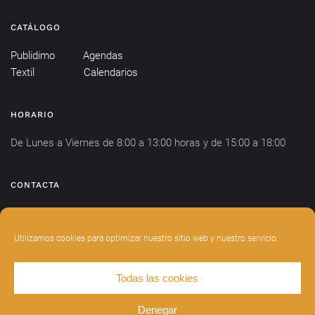
CATÁLOGO
Publidimo
Agendas
Textil
Calendarios
HORARIO
De Lunes a Viernes de 8:00 a 13:00 horas y de 15:00 a 18:00
CONTACTA
info@publidimo.com
Tel.
934 281 750
Utilizamos cookies para optimizar nuestro sitio web y nuestro servicio.
Todas las cookies
DISEÑADO POR
INDIANWEBS
.
AVISO LEGAL
POLÍTICA DE PRIVACIDAD
Denegar