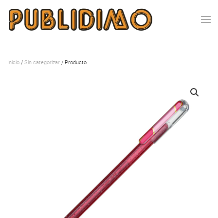
Inicio
/
Sin categorizar
/ Producto