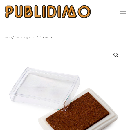
Inicio
/
Sin categorizar
/ Producto