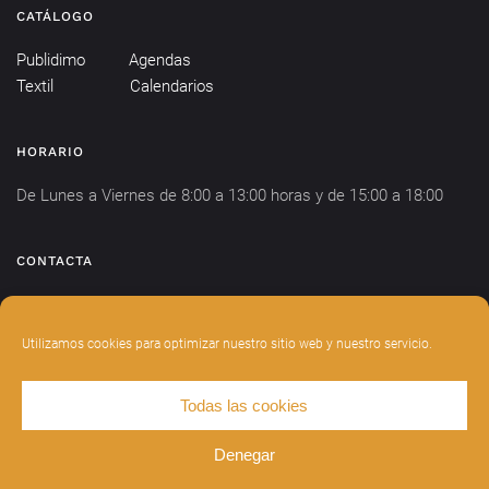
CATÁLOGO
Publidimo
Agendas
Textil
Calendarios
HORARIO
De Lunes a Viernes de 8:00 a 13:00 horas y de 15:00 a 18:00
CONTACTA
info@publidimo.com
Tel.
934 281 750
Utilizamos cookies para optimizar nuestro sitio web y nuestro servicio.
Todas las cookies
DISEÑADO POR
INDIANWEBS
.
AVISO LEGAL
POLÍTICA DE PRIVACIDAD
Denegar
POLÍTICA DE COOKIES