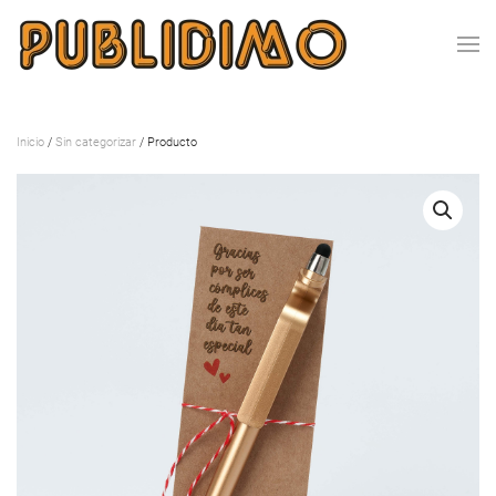
Inicio
/
Sin categorizar
/ Producto