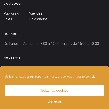
CATÁLOGO
Publidimo
Agendas
Textil
Calendarios
HORARIO
De Lunes a Viernes de 8:00 a 13:00 horas y de 15:00 a 18:00
CONTACTA
info@publidimo.com
Tel.
934 281 750
Utilizamos cookies para optimizar nuestro sitio web y nuestro servicio.
Todas las cookies
DISEÑADO POR
INDIANWEBS
.
AVISO LEGAL
POLÍTICA DE PRIVACIDAD
Denegar
POLÍTICA DE COOKIES