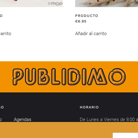
O
PRODUCTO
€
6.95
arrito
Añadir al carrito
GO
HORARIO
o
Agendas
De Lunes a Viernes de 8:00 a
Calendarios
horas y de 15:00 a 18:00