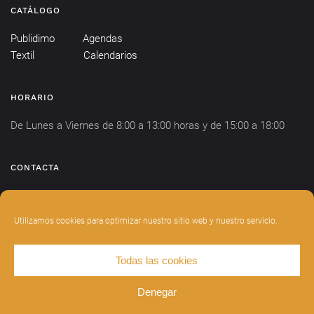
CATÁLOGO
Publidimo
Agendas
Textil
Calendarios
HORARIO
De Lunes a Viernes de 8:00 a 13:00 horas y de 15:00 a 18:00
CONTACTA
info@publidimo.com
Tel.
934 281 750
Utilizamos cookies para optimizar nuestro sitio web y nuestro servicio.
Todas las cookies
DISEÑADO POR
INDIANWEBS
.
AVISO LEGAL
POLÍTICA DE PRIVACIDAD
Denegar
POLÍTICA DE COOKIES