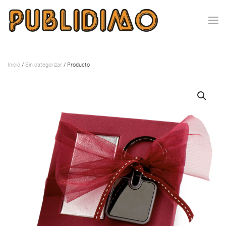
Inicio
/
Sin categorizar
/ Producto