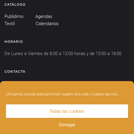
CATÁLOGO
Publidimo
Agendas
Textil
Calendarios
HORARIO
De Lunes a Viernes de 8:00 a 13:00 horas y de 15:00 a 18:00
CONTACTA
info@publidimo.com
Tel.
934 281 750
Utilizamos cookies para optimizar nuestro sitio web y nuestro servicio.
Todas las cookies
DISEÑADO POR
INDIANWEBS
.
AVISO LEGAL
POLÍTICA DE PRIVACIDAD
Denegar
POLÍTICA DE COOKIES