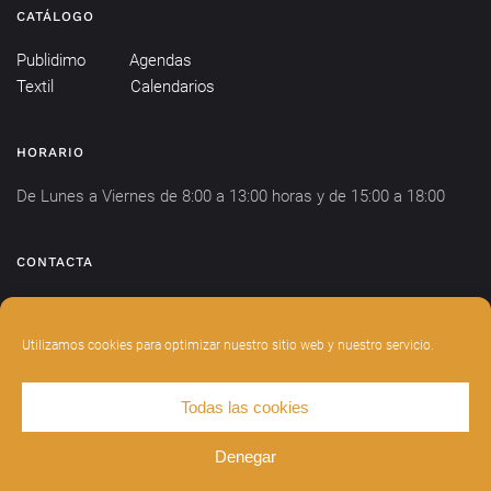
CATÁLOGO
Publidimo
Agendas
Textil
Calendarios
HORARIO
De Lunes a Viernes de 8:00 a 13:00 horas y de 15:00 a 18:00
CONTACTA
info@publidimo.com
Tel.
934 281 750
Utilizamos cookies para optimizar nuestro sitio web y nuestro servicio.
Todas las cookies
DISEÑADO POR
INDIANWEBS
.
AVISO LEGAL
POLÍTICA DE PRIVACIDAD
Denegar
POLÍTICA DE COOKIES