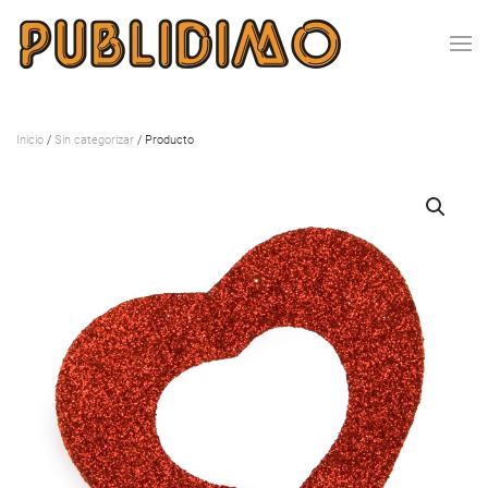
Inicio
/
Sin categorizar
/ Producto