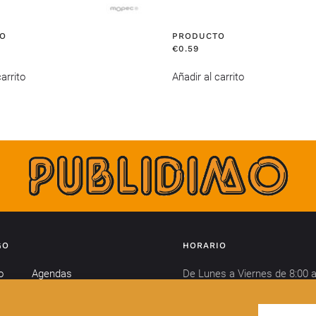
O
PRODUCTO
€
0.59
arrito
Añadir al carrito
GO
HORARIO
o
Agendas
De Lunes a Viernes de 8:00 a
Calendarios
horas y de 15:00 a 18:00