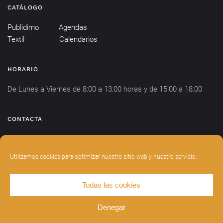
CATÁLOGO
Publidimo
Agendas
Textil
Calendarios
HORARIO
De Lunes a Viernes de 8:00 a 13:00 horas y de 15:00 a 18:00
CONTACTA
info@publidimo.com
Tel.
934 281 750
Utilizamos cookies para optimizar nuestro sitio web y nuestro servicio.
Todas las cookies
DISEÑADO POR
INDIANWEBS
.
AVISO LEGAL
POLÍTICA DE PRIVACIDAD
Denegar
POLÍTICA DE COOKIES