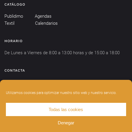
CATÁLOGO
Publidimo
Agendas
Textil
Calendarios
HORARIO
De Lunes a Viernes de 8:00 a 13:00 horas y de 15:00 a 18:00
CONTACTA
info@publidimo.com
Tel.
934 281 750
Utilizamos cookies para optimizar nuestro sitio web y nuestro servicio.
Todas las cookies
DISEÑADO POR
INDIANWEBS
.
AVISO LEGAL
POLÍTICA DE PRIVACIDAD
Denegar
POLÍTICA DE COOKIES