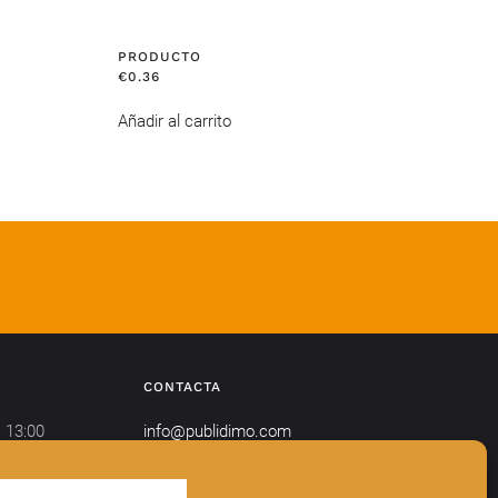
PRODUCTO
€
0.36
Añadir al carrito
CONTACTA
 13:00
info@publidimo.com
Tel.
934 281 750