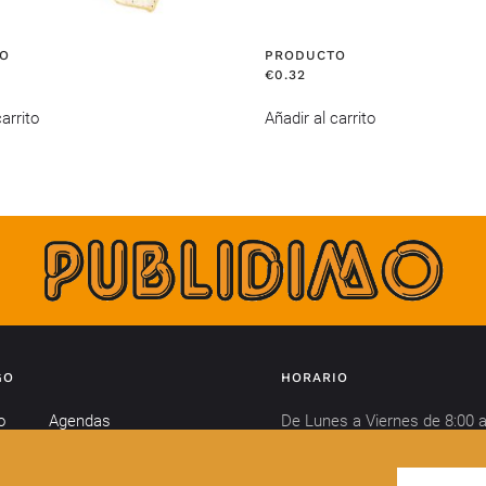
O
PRODUCTO
€
0.32
arrito
Añadir al carrito
GO
HORARIO
o
Agendas
De Lunes a Viernes de 8:00 a
Calendarios
horas y de 15:00 a 18:00