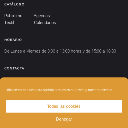
CATÁLOGO
Publidimo
Agendas
Textil
Calendarios
HORARIO
De Lunes a Viernes de 8:00 a 13:00 horas y de 15:00 a 18:00
CONTACTA
info@publidimo.com
Tel.
934 281 750
Utilizamos cookies para optimizar nuestro sitio web y nuestro servicio.
Todas las cookies
DISEÑADO POR
INDIANWEBS
.
AVISO LEGAL
POLÍTICA DE PRIVACIDAD
Denegar
POLÍTICA DE COOKIES