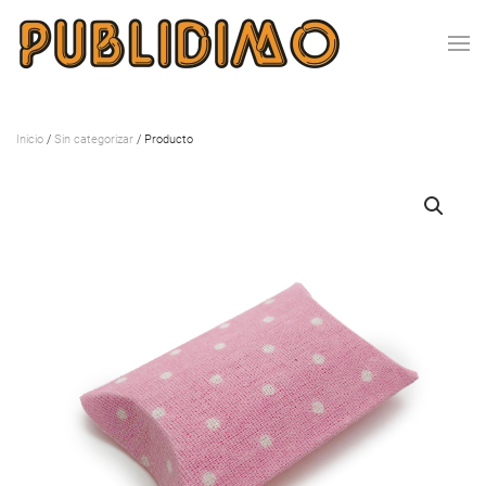
Inicio
/
Sin categorizar
/ Producto