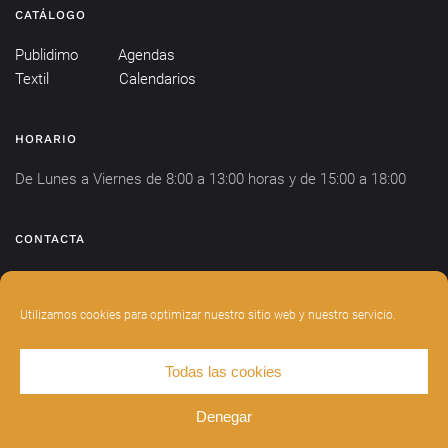
CATÁLOGO
Publidimo
Agendas
Textil
Calendarios
HORARIO
De Lunes a Viernes de 8:00 a 13:00 horas y de 15:00 a 18:00
CONTACTA
info@publidimo.com
Tel.
934 281 750
Utilizamos cookies para optimizar nuestro sitio web y nuestro servicio.
Todas las cookies
DISEÑADO POR
INDIANWEBS
.
AVISO LEGAL
POLÍTICA DE PRIVACIDAD
Denegar
POLÍTICA DE COOKIES