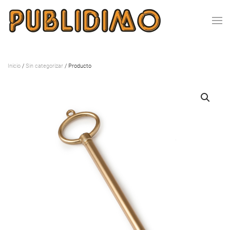
Inicio
/
Sin categorizar
/ Producto