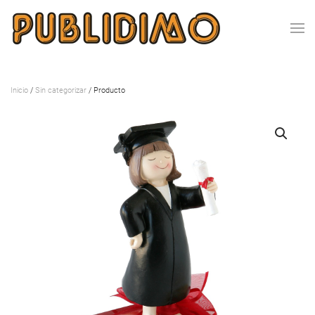
Inicio
/
Sin categorizar
/ Producto