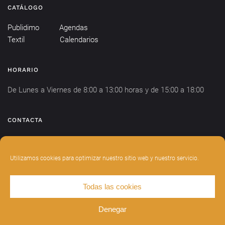
CATÁLOGO
Publidimo
Agendas
Textil
Calendarios
HORARIO
De Lunes a Viernes de 8:00 a 13:00 horas y de 15:00 a 18:00
CONTACTA
info@publidimo.com
Tel.
934 281 750
Utilizamos cookies para optimizar nuestro sitio web y nuestro servicio.
Todas las cookies
DISEÑADO POR
INDIANWEBS
.
AVISO LEGAL
POLÍTICA DE PRIVACIDAD
Denegar
POLÍTICA DE COOKIES