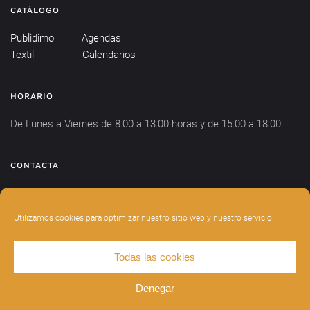
CATÁLOGO
Publidimo
Agendas
Textil
Calendarios
HORARIO
De Lunes a Viernes de 8:00 a 13:00 horas y de 15:00 a 18:00
CONTACTA
info@publidimo.com
Tel.
934 281 750
Utilizamos cookies para optimizar nuestro sitio web y nuestro servicio.
Todas las cookies
DISEÑADO POR
INDIANWEBS
.
AVISO LEGAL
POLÍTICA DE PRIVACIDAD
Denegar
POLÍTICA DE COOKIES