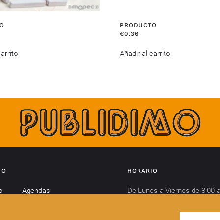
O
PRODUCTO
€
0.36
arrito
Añadir al carrito
GO
HORARIO
o
Agendas
De Lunes a Viernes de 8:00 a
Calendarios
horas y de 15:00 a 18:00