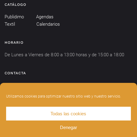
CATÁLOGO
Publidimo
Agendas
Textil
Calendarios
HORARIO
De Lunes a Viernes de 8:00 a 13:00 horas y de 15:00 a 18:00
CONTACTA
info@publidimo.com
Tel.
934 281 750
Utilizamos cookies para optimizar nuestro sitio web y nuestro servicio.
Todas las cookies
DISEÑADO POR
INDIANWEBS
.
AVISO LEGAL
POLÍTICA DE PRIVACIDAD
Denegar
POLÍTICA DE COOKIES