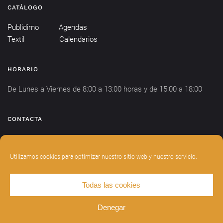
CATÁLOGO
Publidimo
Agendas
Textil
Calendarios
HORARIO
De Lunes a Viernes de 8:00 a 13:00 horas y de 15:00 a 18:00
CONTACTA
info@publidimo.com
Tel.
934 281 750
Utilizamos cookies para optimizar nuestro sitio web y nuestro servicio.
Todas las cookies
DISEÑADO POR
INDIANWEBS
.
AVISO LEGAL
POLÍTICA DE PRIVACIDAD
Denegar
POLÍTICA DE COOKIES