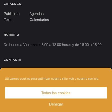
CATÁLOGO
Publidimo
Agendas
Textil
Calendarios
HORARIO
De Lunes a Viernes de 8:00 a 13:00 horas y de 15:00 a 18:00
CONTACTA
info@publidimo.com
Tel.
934 281 750
Utilizamos cookies para optimizar nuestro sitio web y nuestro servicio.
Todas las cookies
DISEÑADO POR
INDIANWEBS
.
AVISO LEGAL
POLÍTICA DE PRIVACIDAD
Denegar
POLÍTICA DE COOKIES