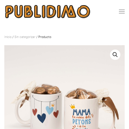
Inicio
/
Sin categorizar
/ Producto