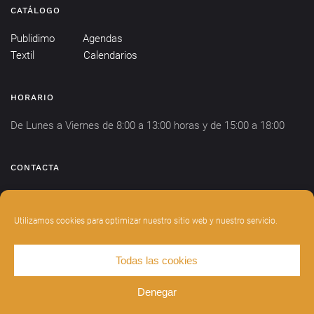
CATÁLOGO
Publidimo
Agendas
Textil
Calendarios
HORARIO
De Lunes a Viernes de 8:00 a 13:00 horas y de 15:00 a 18:00
CONTACTA
info@publidimo.com
Tel.
934 281 750
Utilizamos cookies para optimizar nuestro sitio web y nuestro servicio.
Todas las cookies
DISEÑADO POR
INDIANWEBS
.
AVISO LEGAL
POLÍTICA DE PRIVACIDAD
Denegar
POLÍTICA DE COOKIES