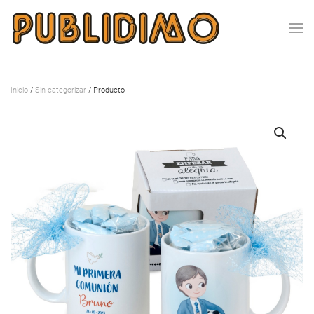
Inicio
/
Sin categorizar
/ Producto